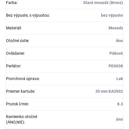
Farba
:
Stará mosadz (Bronz)
Bez výpuste, s výpustou
:
bez výpuste
Materiál
:
Mosadz
Otočné ústie
:
Áno
Ovládanie
:
Pákové
Perlátor
:
PD0038
Povrchová úprava
:
Lak
Priemer kartuše
:
35 mm KA3502
Prutok l/min
:
8.3
Ramienko otočné
áno
(ÁNO,NIE)
: