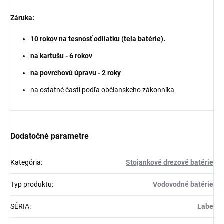
Záruka:
10 rokov na tesnosť odliatku (tela batérie).
na kartušu - 6 rokov
na povrchovú úpravu - 2 roky
na ostatné časti podľa občianskeho zákonníka
Dodatočné parametre
Kategória
:
Stojankové drezové batérie
Typ produktu
:
Vodovodné batérie
SÉRIA
:
Labe