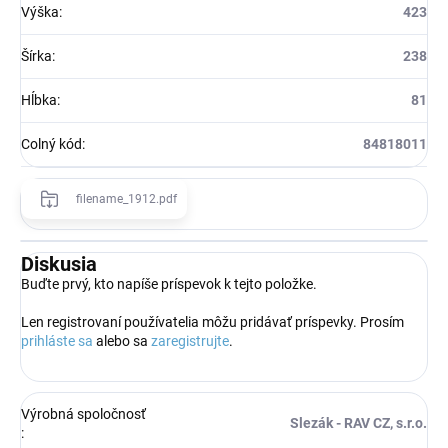
Výška
:
423
Šírka
:
238
Hĺbka
:
81
Colný kód
:
84818011
filename_1912.pdf
Diskusia
Buďte prvý, kto napíše príspevok k tejto položke.
Len registrovaní používatelia môžu pridávať príspevky. Prosím
prihláste sa
alebo sa
zaregistrujte
.
Výrobná spoločnosť
Slezák - RAV CZ, s.r.o.
: