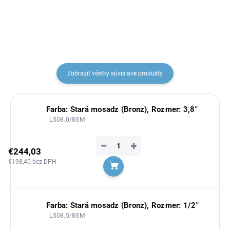
Zobraziť všetky súvisiace produkty
Farba: Stará mosadz (Bronz), Rozmer: 3,8"
| L508.0/8SM
−
+
€244,03
€198,40 bez DPH
Do košíka
Farba: Stará mosadz (Bronz), Rozmer: 1/2"
| L508.5/8SM