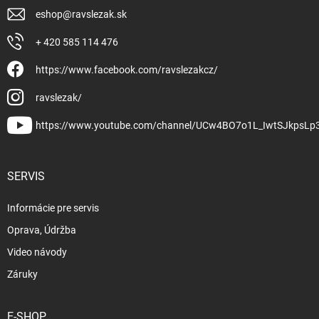
eshop
@
ravslezak.sk
+ 420 585 114 476
https://www.facebook.com/ravslezakcz/
ravslezak/
https://www.youtube.com/channel/UCw4BO7o1L_IwtSJkpsLp
SERVIS
Informácie pre servis
Oprava, Údržba
Video návody
Záruky
E-SHOP