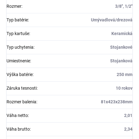
Rozmer
:
3/8'', 1/2''
Typ batérie
:
Umývadlová/drezová
Typ kartuše
:
Keramická
Typ uchytenia
:
Stojankové
Umiestnenie
:
Stojanková
Výška batérie
:
250 mm
Záruka tesnosti
:
10 rokov
Rozmer balenia
:
81x423x238mm
Váha netto
:
2,01
Váha brutto
:
2,34