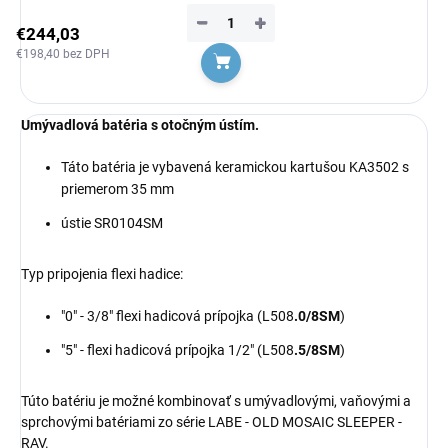
−
+
€244,03
€198,40 bez DPH
Do košíka
Umývadlová batéria s otočným ústím.
Táto batéria je vybavená keramickou kartušou KA3502 s
priemerom 35 mm
ústie SR0104SM
Typ pripojenia flexi hadice:
"0" - 3/8" flexi hadicová prípojka (L508
.0/8SM
)
"5" - flexi hadicová prípojka 1/2" (L508
.5/8SM
)
Túto batériu je možné kombinovať s
umývadlovými
, vaňovými a
sprchovými batériami zo série LABE - OLD MOSAIC SLEEPER -
RAV.