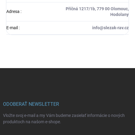
Příčná 1217/1b, 779 00 Olomouc,
Adresa
:
Hodolany
E-mail
:
info@slezak-rav.cz
Z
á
p
ä
t
i
ODOBERAŤ NEWSLETTER
e
Vložte svoj e-mail a my Vám budeme zasielať informácie o nových
produktoch na našom e-shope.